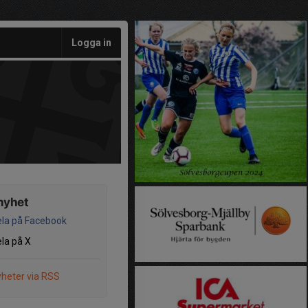
Logga in
nyhet
la på Facebook
la på X
heter via RSS