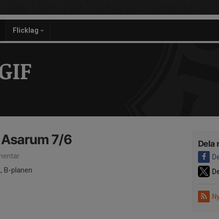
Flicklag
GIF
Asarum 7/6
Dela 
entar
De
, B-planen
De
Ny