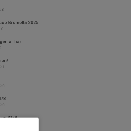
0
 cup Bromölla 2025
0
gen är här
0
ion!
1
0
1/8
0
rag 31/8
0