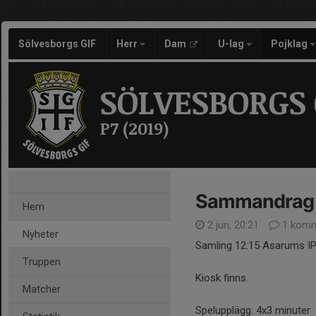
Sölvesborgs GIF
Herr
Dam
U-lag
Pojklag
SÖLVESBORGS 
P7 (2019)
Sammandrag 
Hem
2 jun, 20:21
1 komm
Nyheter
Samling 12:15 Asarums IP
Truppen
Kiosk finns.
Matcher
Spelupplägg: 4x3 minuter