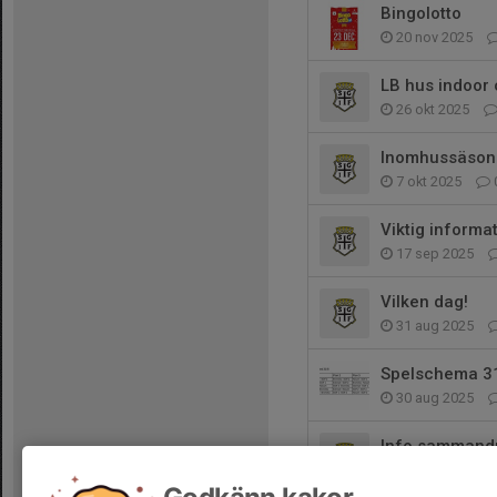
Bingolotto
20 nov 2025
LB hus indoor
26 okt 2025
Inomhussäson
7 okt 2025
Viktig informat
17 sep 2025
Vilken dag!
31 aug 2025
Spelschema 3
30 aug 2025
Info sammand
28 aug 2025