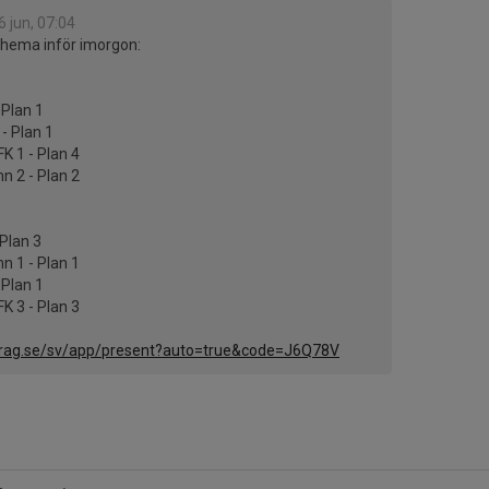
6 jun, 07:04
chema inför imorgon:
 Plan 1
- Plan 1
K 1 - Plan 4
n 2 - Plan 2
 Plan 3
n 1 - Plan 1
 Plan 1
K 3 - Plan 3
rag.se/sv/app/present?auto=true&code=J6Q78V