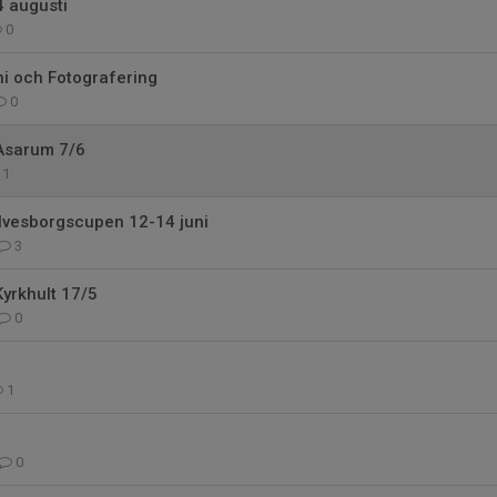
4 augusti
0
ni och Fotografering
0
sarum 7/6
1
vesborgscupen 12-14 juni
3
rkhult 17/5
0
1
0