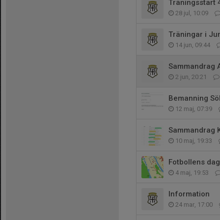
Träningsstart 
28 jul, 10:09
Träningar i Ju
14 jun, 09:44
Sammandrag A
2 jun, 20:21
Bemanning Söl
12 maj, 07:39
Sammandrag Ky
10 maj, 19:33
Fotbollens dag
4 maj, 19:53
Information
24 mar, 17:00