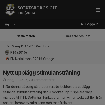
SÖLVESBORGS GIF
P10 (2016)
Logga in
Hem
Nästa match
Senaste resultat
Lör 15 aug 11:00
- P10 Grön Höst
P10 (2016)
FK Karlskrona P2016 Orange
Nytt upplägg stimulansträning
Idag, 11:42
0 kommentarer
Inför denna säsong så presenterade klubben ett upplägg
gällande stimulansträning där vi skickat upp 2 spelare varje
måndag till P11. Detta har funkat bra men vi har tyckt att fler från
oss är i behov av stimulans och mer frekvent....