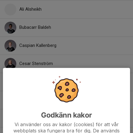
Ali Alsheikh
Bubacarr Baldeh
Caspian Kallenberg
Cesar Stenström
Colin Curley
Collin Möller
Godkänn kakor
Elmer Thisell
Vi använder oss av kakor (cookies) för att vår
webbplats ska fungera bra för dig. De används