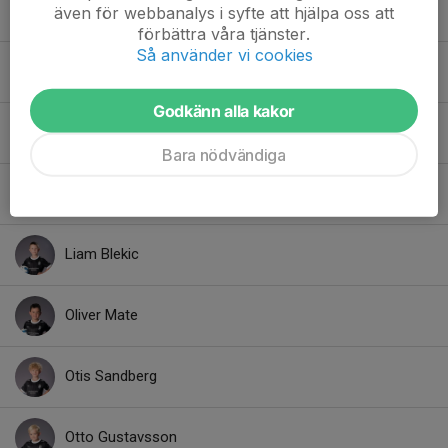
Harry Swernfeldt
även för webbanalys i syfte att hjälpa oss att
förbättra våra tjänster.
Så använder vi cookies
Jamie Nyberg
Godkänn alla kakor
Jason Ekelund
Bara nödvändiga
Levi Johansson
Liam Blekic
Oliver Mate
Otis Sandberg
Otto Gustavsson