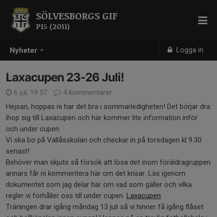
SÖLVESBORGS GIF
P15 (2011)
Logga in
Nyheter
Laxacupen 23-26 Juli!
6 jul, 19:57
4 kommentarer
Hejsan, hoppas ni har det bra i sommarledigheten! Det börjar dra
ihop sig till Laxacupen och här kommer lite information inför
och under cupen.
Vi ska bo på Vallåsskolan och checkar in på torsdagen kl 9.30
senast!
Behöver man skjuts så försök att lösa det inom föräldragruppen
annars får ni kommentera här om det krisar. Läs igenom
dokumentet som jag delar här om vad som gäller och vilka
regler vi förhåller oss till under cupen.
Laxacupen
Träningen drar igång måndag 13 juli så vi hinner få igång flåset