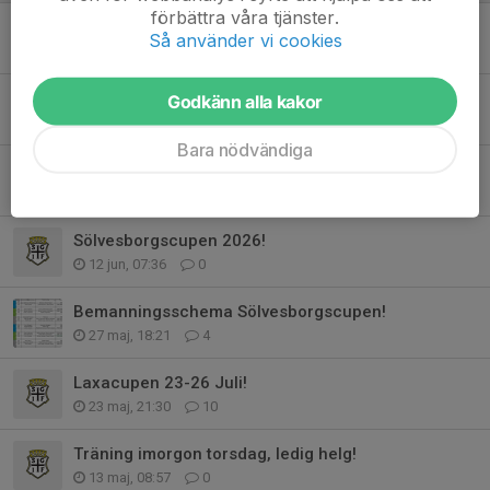
förbättra våra tjänster.
Sista matchen innan sommarledigt!!
Så använder vi cookies
27 jun, 19:30
0
Tack!
Godkänn alla kakor
17 jun, 20:55
0
Bara nödvändiga
Kvällens fotografering!
17 jun, 09:29
0
Sölvesborgscupen 2026!
12 jun, 07:36
0
Bemanningsschema Sölvesborgscupen!
27 maj, 18:21
4
Laxacupen 23-26 Juli!
23 maj, 21:30
10
Träning imorgon torsdag, ledig helg!
13 maj, 08:57
0