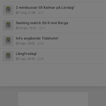
2 minibussar till Kalmar på Lördag!
7 maj, 21:08
1
Samling match 26/4 mot Berga
24 apr, 16:51
1
Info angående Tidaholm!
9 apr, 18:02
0
Långfredag!
2 apr, 09:55
0