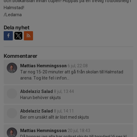
och bollkänslan innan cupen! Hoppas på en trevlig fotbollshelg i
Halmstad!
/Ledarna
Dela nyhet
Kommentarer
Mattias Hemmingsson
6 jul, 22:08
Tar nog 15-20 minuter att gå från skolan till Halmstad
arena. Tog lite fel i infon...
Abdelaziz Salad
8 jul, 13:44
Harun behöver skjuts
Abdelaziz Salad
8 jul, 14:11
Ber om ursäkt allt är löst med skjuts
Mattias Hemmingsson
20 jul, 18:43
Då hoppas jag alla har ordnat skjuts till torsdag! Vi ses kl