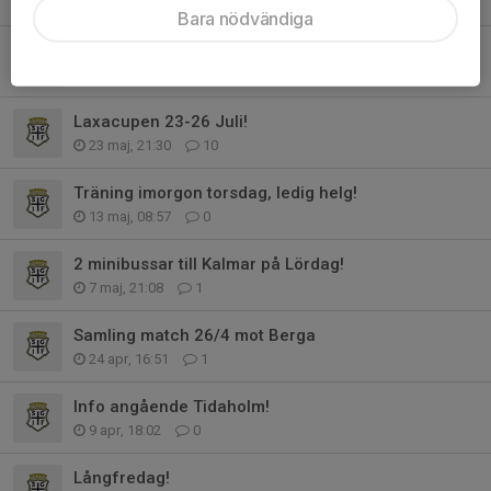
12 jun, 07:36
0
Bara nödvändiga
Bemanningsschema Sölvesborgscupen!
27 maj, 18:21
4
Laxacupen 23-26 Juli!
23 maj, 21:30
10
Träning imorgon torsdag, ledig helg!
13 maj, 08:57
0
2 minibussar till Kalmar på Lördag!
7 maj, 21:08
1
Samling match 26/4 mot Berga
24 apr, 16:51
1
Info angående Tidaholm!
9 apr, 18:02
0
Långfredag!