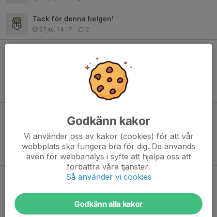
Tack för denna helgen!
27 jul, 14:17
2
Vattenlek och Volleyboll i Bromölla
13 jul, 17:37
11
Laxacupen 23-26 Juli!
6 jul, 19:57
4
Sista matchen innan sommarledigt!!
Godkänn kakor
27 jun, 19:30
0
Vi använder oss av kakor (cookies) för att vår
Tack!
webbplats ska fungera bra för dig. De används
17 jun, 20:55
0
även för webbanalys i syfte att hjälpa oss att
förbättra våra tjänster.
Kvällens fotografering!
Så använder vi cookies
17 jun, 09:29
0
Godkänn alla kakor
Sölvesborgscupen 2026!