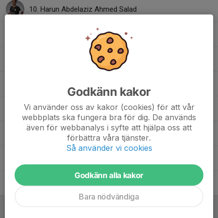
10. Harun Abdelaziz Ahmed Salad
19. Jamie Larsson
20. Massimo Leandersson
1. Milo Olausson
Godkänn kakor
Vi använder oss av kakor (cookies) för att vår
9. Olle Siberg
webbplats ska fungera bra för dig. De används
även för webbanalys i syfte att hjälpa oss att
6. Samuel Nilsson
förbättra våra tjänster.
Så använder vi cookies
17. Samuel Nyman
Godkänn alla kakor
3. Theo Maltestam
Bara nödvändiga
Ledare