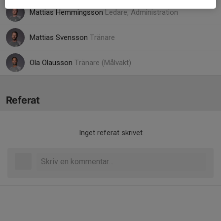
Mattias Hemmingsson
Ledare, Administration
Mattias Svensson
Tränare
Ola Olausson
Tränare (Målvakt)
Referat
Inget referat skrivet