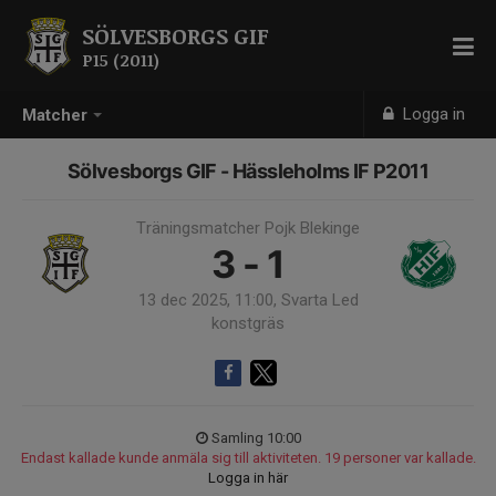
SÖLVESBORGS GIF
P15 (2011)
Logga in
Matcher
Sölvesborgs GIF - Hässleholms IF P2011
Träningsmatcher Pojk Blekinge
3 - 1
13 dec 2025, 11:00, Svarta Led
konstgräs
Samling 10:00
Endast kallade kunde anmäla sig till aktiviteten. 19 personer var kallade.
Logga in här