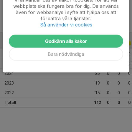
Ålder
14 år
webbplats ska fungera bra för dig. De används
även för webbanalys i syfte att hjälpa oss att
förbättra våra tjänster.
Så använder vi cookies
Godkänn alla kakor
ALLA SERIER
ALLA ÅR
Bara nödvändiga
2026
17
0
0
0
2025
35
0
0
0
2024
26
0
0
0
2023
19
0
0
0
2022
15
0
0
0
Totalt
112
0
0
0