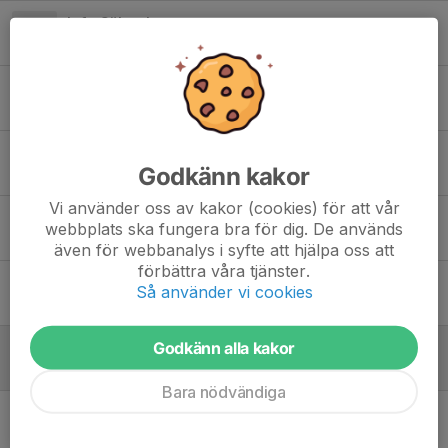
Info Sölvesborgscupen
8 jun, 20:55
0
Grästräning
7 apr, 15:53
0
Mjällby påskcup 3/4
Godkänn kakor
1 apr, 06:27
0
Vi använder oss av kakor (cookies) för att vår
Försäsongscup Osby 21/3
webbplats ska fungera bra för dig. De används
18 mar, 19:48
0
även för webbanalys i syfte att hjälpa oss att
förbättra våra tjänster.
Försäljning från Kakservice
Så använder vi cookies
3 feb, 18:51
0
Godkänn alla kakor
Föräldramöte torsdagen den 29/1
16 jan, 16:26
0
Bara nödvändiga
Ändrad träningstid & plats 5/1
4 jan, 12:38
0