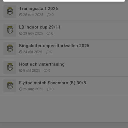
Träningsstart 2026
28 dec 2025
0
LB indoor cup 29/11
23 nov 2025
0
Bingolotter uppesittarkvällen 2025
24 okt 2025
0
Höst och vinterträning
8 okt 2025
0
Flyttad match Saxemara (B) 30/8
29 aug 2025
0