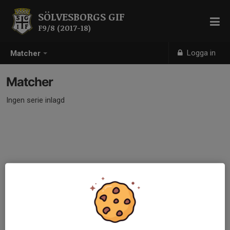
SÖLVESBORGS GIF
F9/8 (2017-18)
Logga in
Matcher
Matcher
Ingen serie inlagd