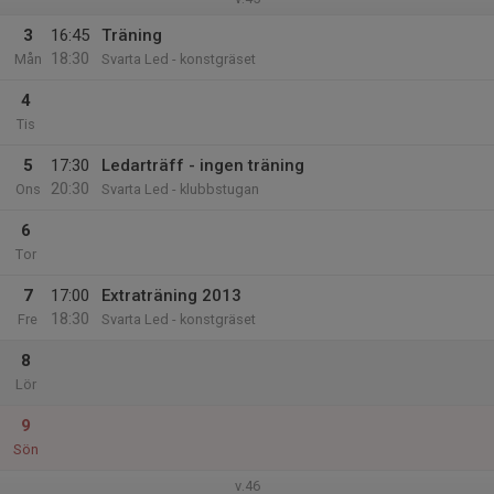
3
16:45
Träning
18:30
Mån
Svarta Led - konstgräset
4
Tis
5
17:30
Ledarträff - ingen träning
20:30
Ons
Svarta Led - klubbstugan
6
Tor
7
17:00
Extraträning 2013
18:30
Fre
Svarta Led - konstgräset
8
Lör
9
Sön
v.46