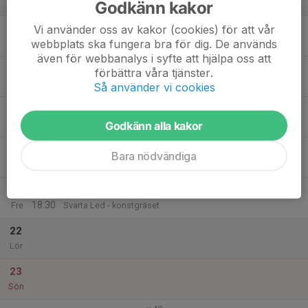
Godkänn kakor
v.47
17
16:45
Träning
Vi använder oss av kakor (cookies) för att vår
18:30
webbplats ska fungera bra för dig. De används
Mån
Svarta Led - konstgräset
även för webbanalys i syfte att hjälpa oss att
18
förbättra våra tjänster.
Tis
Så använder vi cookies
19
17:00
Träning
18:30
Godkänn alla kakor
Ons
Svarta Led - konstgräset
20
Bara nödvändiga
Tor
21
17:00
Extraträning 2013 - inställd
18:30
Fre
Svarta Led - konstgräset
22
Lör
23
Sön