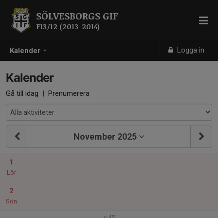
SÖLVESBORGS GIF
F13/12 (2013-2014)
Logga in
Kalender
Kalender
Gå till idag
|
Prenumerera
November 2025
1
Lör
2
Sön
v.45