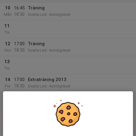
10
16:45
Träning
18:30
Mån
Svarta Led - konstgräset
11
Tis
12
17:00
Träning
18:30
Ons
Svarta Led - konstgräset
13
Tor
14
17:00
Extraträning 2013
18:30
Fre
Svarta Led - konstgräset
15
Lör
16
11:00
Match mot Åhus IF
12:15
Sön
F13 (f.2013) Nordöstra, vinter
Svarta Led konstgräs