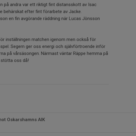
 på andra var ett riktigt fint distansskott av Isac
 behärskat efter fint förarbete av Jacke.
lsson en fin avgörande räddning när Lucas Jönsson
ör inställningen matchen igenom men också för
spel. Segern ger oss energi och självförtroende inför
erna på vårsäsongen. Närmast väntar Räppe hemma på
 stötta oss då!
mot Oskarshamns AIK