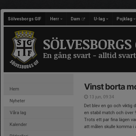
Sölvesborgs GIF
Herr
Dam
U-lag
Pojklag
SÖLVESBORGS 
En gång svart - alltid svart
Vinst borta m
Hem
13 jun, 09:34
Nyheter
Det blev en go och viktig
Våra lag
en stabil match och över 90
Trots ett par fina lägen v
Kalender
att målen skulle komma i 