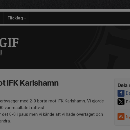
Flicklag
GIF
!
ot IFK Karlshamn
Dela 
De
 derbyseger med 2-0 borta mot IFK Karlshamn. Vi gjorde
De
 var resultatet rättvist.
ar det 0-0 i paus men vi kände att vi hade övertaget och
Ny
andra.