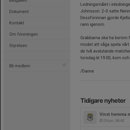
Bildgalleri
Ledningsmålet i inledningen
Johnsson. 2-0 satte Nenne
Dokument
Dessförinnan gjorde Kjel
Kontakt
rann igenom.
Om föreningen
Grabbarna ska ha beröm f
modet att våga spela vårt 
Styrelsen
de två avslutande match
torsdag kl 19.00, kom och
Bli medlem
/Danne
Tidigare nyheter
Vinst hemma 
29 jun, 08:40