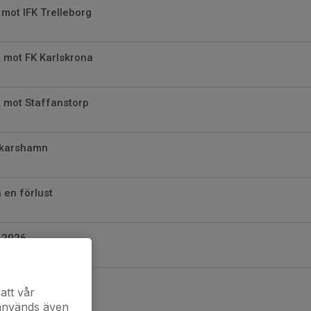
mot IFK Trelleborg
yt mot FK Karlskrona
 mot Staffanstorp
skarshamn
 en förlust
n 2026
Årsmöte
att vår
 används även