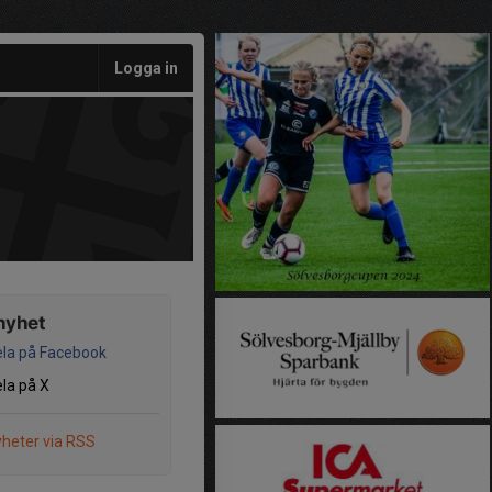
Logga in
nyhet
la på Facebook
la på X
heter via RSS