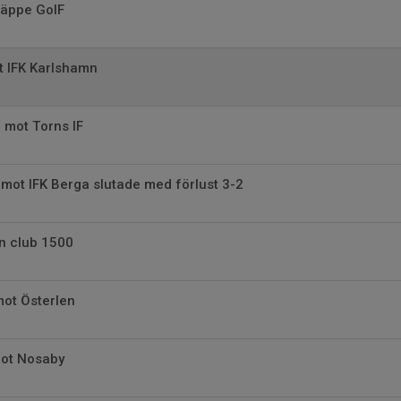
Räppe GoIF
t IFK Karlshamn
 mot Torns IF
mot IFK Berga slutade med förlust 3-2
n club 1500
ot Österlen
mot Nosaby