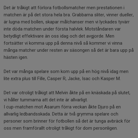
Det är tråkigt att förlora fotbollsmatcher men prestationen i
matchen är på det stora hela bra. Grabbarna sliter, vinner dueller,
är lugna med bollen, skapar målchanser men vi lyckades tyvärr
inte döda matchen under första halvlek. Motståndaren var
betydligt effektivare än oss idag och det avgjorde. Men
fortsätter vi komma upp på denna nivå så kommer vi vinna
många matcher under resten av säsongen så det är bara upp på
hästen igen.
Det var många spelare som kom upp på en hög nivå idag men
lite extra plus till Fille, Casper R, Jacke, Isac och Kasper M.
Det var otroligt tråkigt att Melvin åkte på en knäskada på slutet,
vi håller tummarna att det inte är allvarligt.
I cup-matchen mot Asarum förra veckan åkte Djuro på en
allvarlig ledbandsskada. Detta är två grymma spelare och
personer som brinner för fotbollen så det är tunga avbräck för
oss men framförallt otroligt tråkigt för dom personligen.