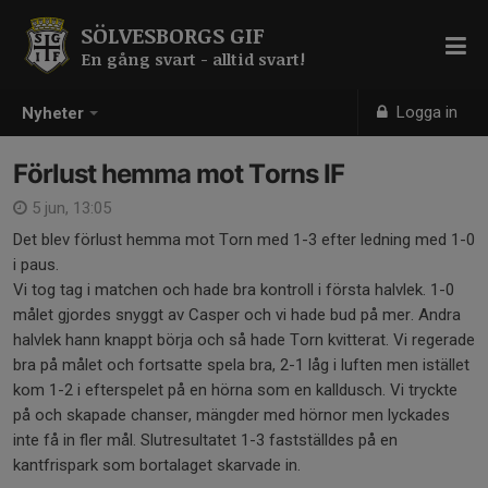
SÖLVESBORGS GIF
En gång svart - alltid svart!
Logga in
Nyheter
Förlust hemma mot Torns IF
5 jun, 13:05
Det blev förlust hemma mot Torn med 1-3 efter ledning med 1-0
i paus.
Vi tog tag i matchen och hade bra kontroll i första halvlek. 1-0
målet gjordes snyggt av Casper och vi hade bud på mer. Andra
halvlek hann knappt börja och så hade Torn kvitterat. Vi regerade
bra på målet och fortsatte spela bra, 2-1 låg i luften men istället
kom 1-2 i efterspelet på en hörna som en kalldusch. Vi tryckte
på och skapade chanser, mängder med hörnor men lyckades
inte få in fler mål. Slutresultatet 1-3 fastställdes på en
kantfrispark som bortalaget skarvade in.