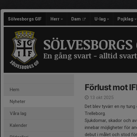
Sölvesborgs GIF
Herr
Dam
U-lag
Pojklag
SÖLVESBORGS 
En gång svart - alltid svart
Förlust mot I
Hem
13 okt 2025
Nyheter
Det blev tyvärr en ny tun
Våra lag
Trelleborg.
Sjukdomar, skador och avs
Kalender
innebar möjligheter för an
debut i målet och stod för