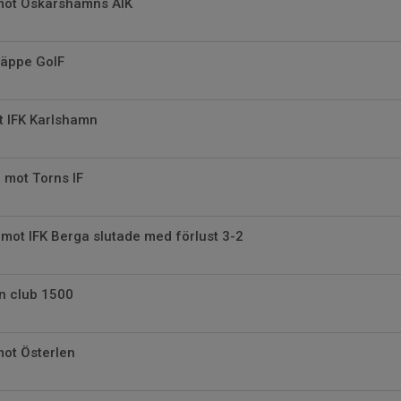
mot Oskarshamns AIK
Räppe GoIF
t IFK Karlshamn
 mot Torns IF
mot IFK Berga slutade med förlust 3-2
n club 1500
ot Österlen