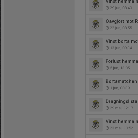
Vinst hemma 
29 jun, 08:40
Oavgjort mot 
22 jun, 08:55
Vinst borta mo
13 jun, 09:34
Förlust hemma
5 jun, 13:05
Bortamatchen 
1 jun, 08:39
Dragningslista
29 maj, 12:17
Vinst hemma m
23 maj, 10:52