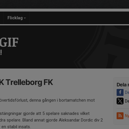
Flicklag
GIF
!
FK Trelleborg FK
Dela 
De
g övertidsförlust, denna gången i bortamatchen mot
De
tängningar gjorde att 5 spelare saknades vilket
Ny
dra spelare. Bland annat gjorde Aleksandar Dordic div 2
 en stabil insats.