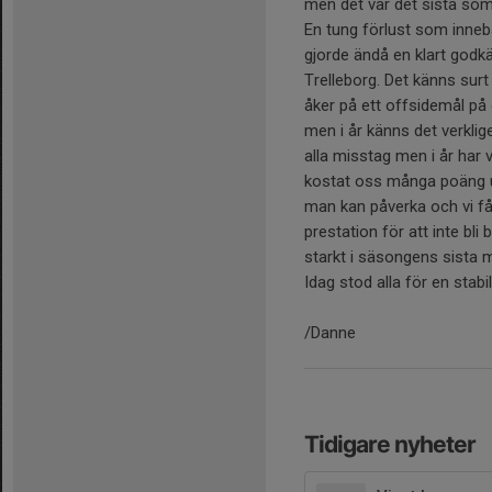
men det var det sista so
En tung förlust som inneb
gjorde ändå en klart godk
Trelleborg. Det känns surt
åker på ett offsidemål på 
men i år känns det verklige
alla misstag men i år har
kostat oss många poäng un
man kan påverka och vi få
prestation för att inte bli
starkt i säsongens sista
Idag stod alla för en stabi
/Danne
Tidigare nyheter