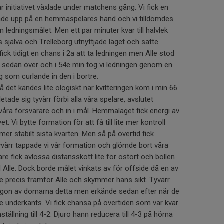
 initiativet växlade under matchens gång. Vi fick en
sade upp på en hemmaspelares hand och vi tilldömdes
n ledningsmålet. Men ett par minuter kvar till halvlek
 oss själva och Trelleborg utnyttjade läget och satte
ick tidigt en chans i 2a att ta ledningen men Alle stod
og sedan över och i 54e min tog vi ledningen genom en
rg som curlande in den i bortre.
så det kändes lite ologiskt när kvitteringen kom i min 66.
letade sig tyvärr förbi alla våra spelare, avslutet
åra försvarare och in i mål. Hemmalaget fick energi av
et. Vi bytte formation för att få till lite mer kontroll
er stabilt sista kvarten. Men så på övertid fick
yvärr tappade vi vår formation och glömde bort våra
elare fick avlossa distansskott lite för ostört och bollen
Alle. Dock borde målet vinkats av för offside då en av
de precis framför Alle och skymmer hans sikt. Tyvärr
on av domarna detta men erkände sedan efter när de
de underkänts. Vi fick chansa på övertiden som var kvar
tällning till 4-2. Djuro hann reducera till 4-3 på hörna