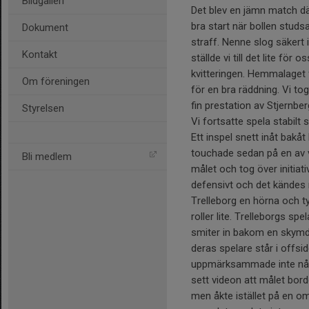
Bildgalleri
Det blev en jämn match där
bra start när bollen stud
Dokument
straff. Nenne slog säkert i
Kontakt
ställde vi till det lite för
kvitteringen. Hemmalaget f
Om föreningen
för en bra räddning. Vi t
fin prestation av Stjernbe
Styrelsen
Vi fortsatte spela stabilt 
Ett inspel snett inåt bakåt 
touchade sedan på en av v
Bli medlem
målet och tog över initiativ
defensivt och det kändes m
Trelleborg en hörna och t
roller lite. Trelleborgs sp
smiter in bakom en skymd 
deras spelare står i offsi
uppmärksammade inte någ
sett videon att målet bor
men åkte istället på en oms