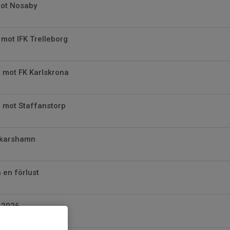
mot Nosaby
mot IFK Trelleborg
yt mot FK Karlskrona
 mot Staffanstorp
skarshamn
 en förlust
n 2026