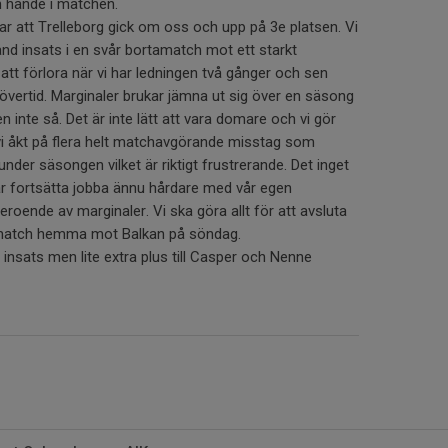
m hände i matchen.
ar att Trelleborg gick om oss och upp på 3e platsen. Vi
änd insats i en svår bortamatch mot ett starkt
 att förlora när vi har ledningen två gånger och sen
övertid. Marginaler brukar jämna ut sig över en säsong
n inte så. Det är inte lätt att vara domare och vi gör
 vi åkt på flera helt matchavgörande misstag som
der säsongen vilket är riktigt frustrerande. Det inget
r fortsätta jobba ännu hårdare med vår egen
 beroende av marginaler. Vi ska göra allt för att avsluta
 match hemma mot Balkan på söndag.
l insats men lite extra plus till Casper och Nenne