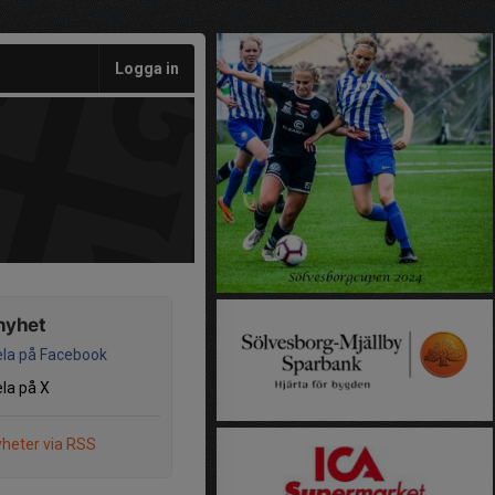
Logga in
nyhet
la på Facebook
la på X
heter via RSS