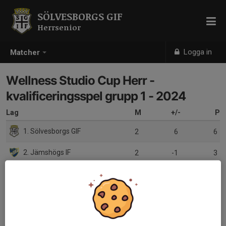
SÖLVESBORGS GIF
Herrsenior
Logga in
Matcher
Wellness Studio Cup Herr -
kvalificeringsspel grupp 1 - 2024
Lag
M
+/-
P
1. Sölvesborgs GIF
2
6
6
2. Jämshögs IF
2
-1
3
3. Björkenäs-Pukaviks IF
2
-5
0