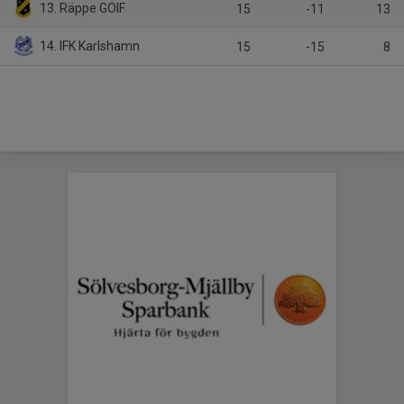
13. Räppe GOIF
15
-11
13
14. IFK Karlshamn
15
-15
8