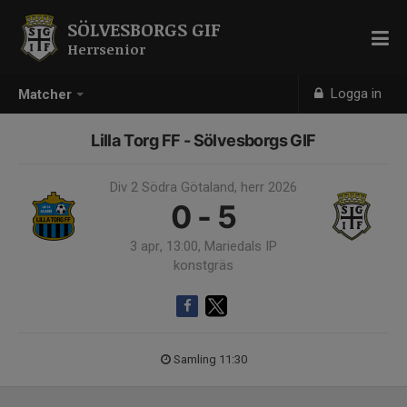
SÖLVESBORGS GIF
Herrsenior
Logga in
Matcher
Lilla Torg FF - Sölvesborgs GIF
Div 2 Södra Götaland, herr 2026
0 - 5
3 apr, 13:00, Mariedals IP
konstgräs
Samling 11:30