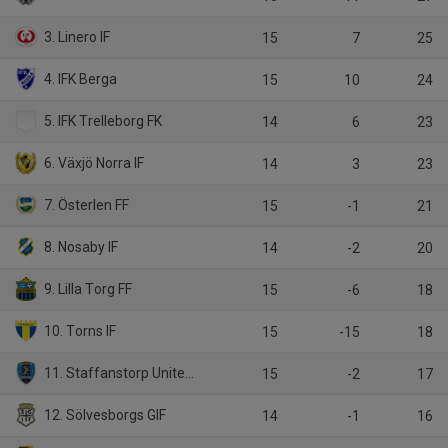
3. Linero IF
15
7
25
4. IFK Berga
15
10
24
5. IFK Trelleborg FK
14
6
23
6. Växjö Norra IF
14
3
23
7. Österlen FF
15
-1
21
8. Nosaby IF
14
-2
20
9. Lilla Torg FF
15
-6
18
10. Torns IF
15
-15
18
11. Staffanstorp United FC
15
-2
17
12. Sölvesborgs GIF
14
-1
16