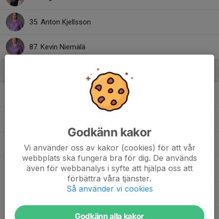
35. Anton Kjellsson
87. Kevin Niemälä
Ledare
Anders Cassel
Lagledare
Anders Rosenqvist
Massör
Godkänn kakor
Daniel Nilsson
Huvudtränare
Vi använder oss av kakor (cookies) för att vår
webbplats ska fungera bra för dig. De används
även för webbanalys i syfte att hjälpa oss att
Fredrik Björn
Lagledare
förbättra våra tjänster.
Så använder vi cookies
Jan Berggren
Materialförvaltare
Godkänn alla kakor