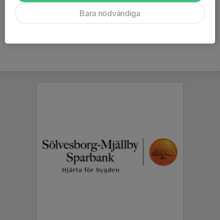
Ålder
35 år
Bara nödvändiga