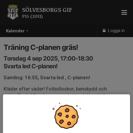
SÖLVESBORGS GIF
P15 (2011)
Logga in
Kalender
Träning C-planen gräs!
Torsdag 4 sep 2025, 17:00-18:30
Svarta led C-planen!
Samling: 16:55, Svarta led , C-planen!
Kläder efter väder! Fotbollsskor, benskydd och
vattenflaska! Du ska vara ombytt och klar i tid!