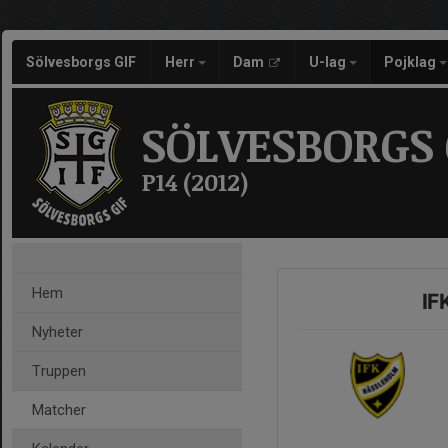
Sölvesborgs GIF
Herr
Dam
U-lag
Pojklag
SÖLVESBORGS 
P14 (2012)
Hem
IF
Nyheter
Truppen
Matcher