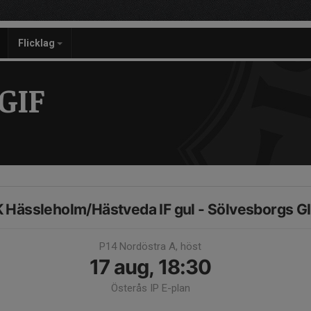
Flicklag
GIF
K Hässleholm/Hästveda IF gul - Sölvesborgs G
P14 Nordöstra A, höst
17 aug, 18:30
Österås IP E-plan