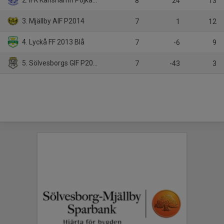
2. IFK Karlshamn Pojkar 13-14 år P 2013 Blå
8
24
13
3. Mjällby AIF P2014
7
1
12
4. Lyckå FF 2013 Blå
7
-6
9
5. Sölvesborgs GIF P2013 Svart
7
-43
3