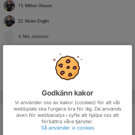
15. Milton Olsson
22. Nicko Englin
4. Nils Jönsson
20. Oliver Sandor
30. Sixten Thomasson
8. Ward Hammami
Godkänn kakor
Ledare
Vi använder oss av kakor (cookies) för att vår
webbplats ska fungera bra för dig. De används
Christopher Zurcas
Tränare
även för webbanalys i syfte att hjälpa oss att
förbättra våra tjänster.
Madelene Hofflander
Ledare
Så använder vi cookies