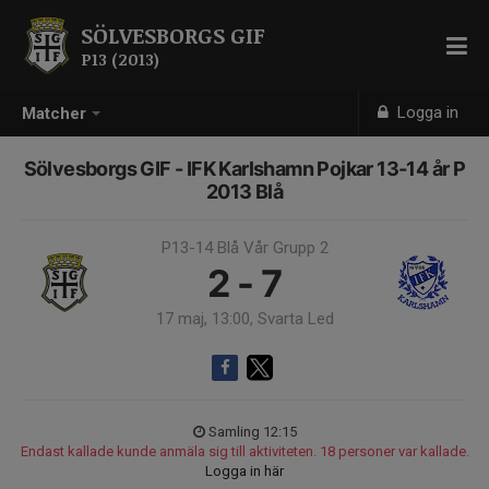
SÖLVESBORGS GIF
P13 (2013)
Logga in
Matcher
Sölvesborgs GIF - IFK Karlshamn Pojkar 13-14 år P
2013 Blå
P13-14 Blå Vår Grupp 2
2 - 7
17 maj, 13:00, Svarta Led
Samling 12:15
Endast kallade kunde anmäla sig till aktiviteten. 18 personer var kallade.
Logga in här