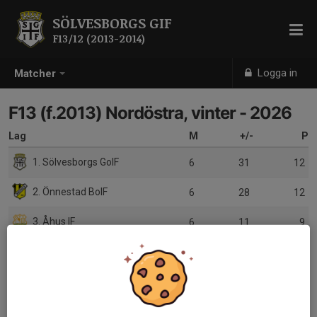
SÖLVESBORGS GIF
F13/12 (2013-2014)
Logga in
Matcher
F13 (f.2013) Nordöstra, vinter - 2026
Lag
M
+/-
P
1. Sölvesborgs GoIF
6
31
12
2. Önnestad BoIF
6
28
12
3. Åhus IF
6
11
9
4. Wä IF
6
-76
0
5. Ljungby IF
0
0
0