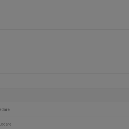
edare
Ledare