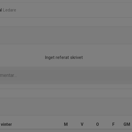
al
Ledare
Inget referat skrivet
 vinter
M
V
O
F
GM