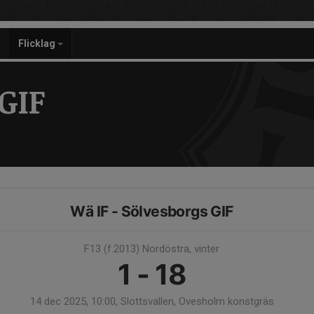
Flicklag
GIF
Wä IF - Sölvesborgs GIF
F13 (f.2013) Nordöstra, vinter
1 - 18
14 dec 2025, 10:00, Slottsvallen, Ovesholm konstgräs