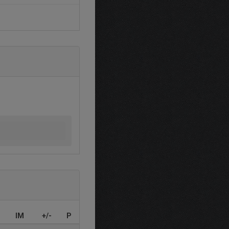
IM
+/-
P