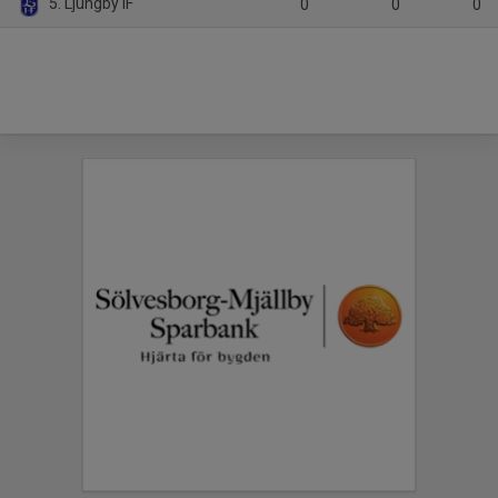
5. Ljungby IF
0
0
0