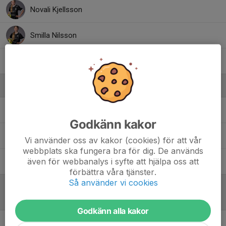
Novali Kjellsson
Smilla Nilsson
Svea Larsen
Ledare
Hanna Nyberg
Ledare
Godkänn kakor
Helena Nilsson
Ledare
Vi använder oss av kakor (cookies) för att vår
webbplats ska fungera bra för dig. De används
även för webbanalys i syfte att hjälpa oss att
Tomas Klevendal
Ledare
förbättra våra tjänster.
Så använder vi cookies
Referat
Godkänn alla kakor