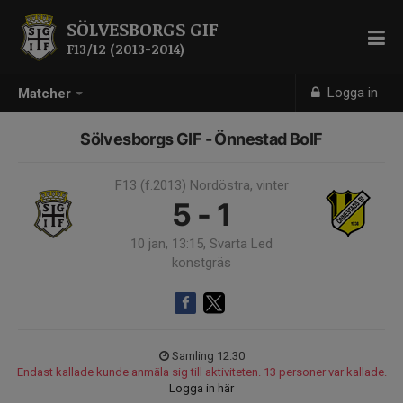
SÖLVESBORGS GIF
F13/12 (2013-2014)
Logga in
Matcher
Sölvesborgs GIF - Önnestad BoIF
F13 (f.2013) Nordöstra, vinter
5 - 1
10 jan, 13:15, Svarta Led
konstgräs
Samling 12:30
Endast kallade kunde anmäla sig till aktiviteten. 13 personer var kallade.
Logga in här